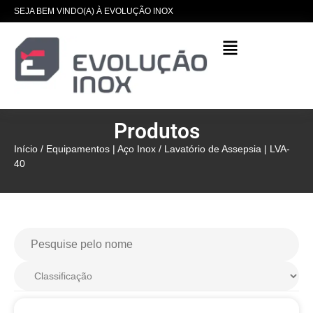
SEJA BEM VINDO(A) À EVOLUÇÃO INOX
Produtos
Início
/
Equipamentos | Aço Inox
/ Lavatório de Assepsia | LVA-
40
Pia Aço Inox 304 |
200x60x90cm | Cuba
50x40x20cm | Evolução Inox
ML-CC20
R$
2.945,00
+
ADICIONAR