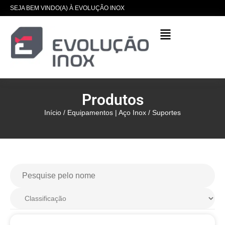
SEJA BEM VINDO(A) À EVOLUÇÃO INOX
Produtos
Início
/
Equipamentos | Aço Inox
/ Suportes
Barra de Apoio - 90cm | Para
Banheiro 1 1/2" | Aço Inox 201
| Evolução Inox - BA70
R$
338,00
+
ADICIONAR