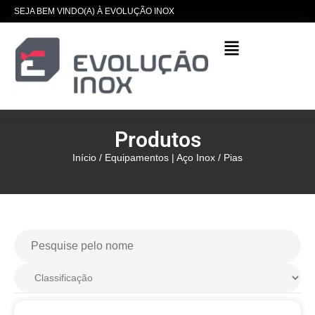
SEJA BEM VINDO(A) À EVOLUÇÃO INOX
Produtos
Início
/
Equipamentos | Aço Inox
/ Pias
Suporte Para Bandeja | Aço
Inox 304 | Suporte para
Bandeja de Auto Atendimento
- SB 304| Evolução Inox
R$
43,00
+
ADICIONAR