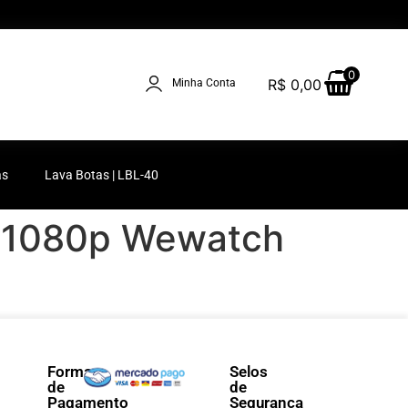
0
R$
0,00
Minha Conta
as
Lava Botas | LBL-40
d 1080p Wewatch
Forma
Selos
de
de
Pagamento
Segurança