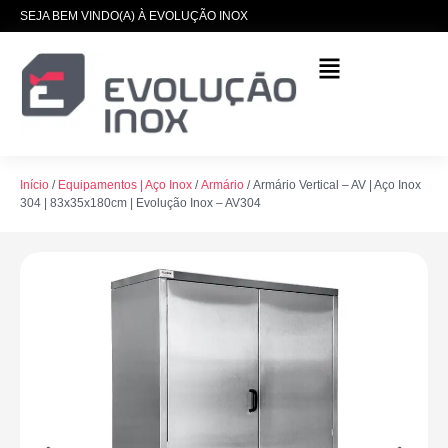
SEJA BEM VINDO(A) À EVOLUÇÃO INOX
Início
/
Equipamentos | Aço Inox
/
Armário
/ Armário Vertical – AV | Aço Inox
304 | 83x35x180cm | Evolução Inox – AV304
Bandeja Expositora Aço Inox
201 | 35x31x6cm | Evolução
Inox - BJ | Bandeja Expositora
R$
136,00
+
ADICIONAR