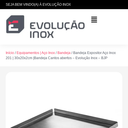
SEJA BEM VINDO(A) À EVOLUÇÃO INOX
Início
/
Equipamentos | Aço Inox
/
Bandeja
/ Bandeja Expositor Aço Inox
201 | 30x20x2cm |Bandeja Cantos abertos – Evolução Inox – BJP
Pia Aço Inox 201 |
100x60x90cm | Cuba
50x40x20cm | Evolução Inox
ML-CC20
R$
1.460,00
+
ADICIONAR