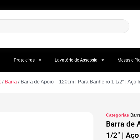
Prateleiras
Lavatório de Assepsia
Mesas e Pi
x
/
Barra
/ Barra de Apoio – 120cm | Para Banheiro 1 1/2″ | Aço 
Categorias
Barr
Barra de 
1/2″ | Aç