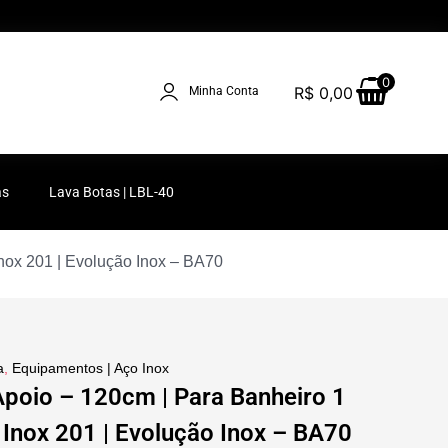
0
R$
0,00
Minha Conta
as
Lava Botas | LBL-40
Inox 201 | Evolução Inox – BA70
a
,
Equipamentos | Aço Inox
Apoio – 120cm | Para Banheiro 1
o Inox 201 | Evolução Inox – BA70