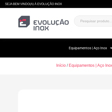
SEJA BEM VINDO(A) À EVOLUÇÃO INOX
Equipamentos | Aço Inox
Início
/
Equipamentos | Aço Ino