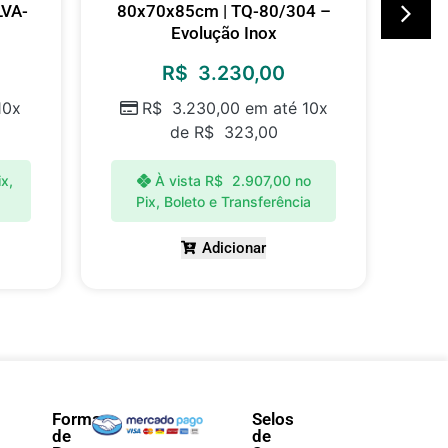
LVA-
80x70x85cm | TQ-80/304 –
80
Evolução Inox
R$
3.230,00
10x
R$
3.230,00
em até 10x
de
R$
323,00
ix,
À vista
R$
2.907,00
no
Pix, Boleto e Transferência
P
Adicionar
Forma
Selos
de
de