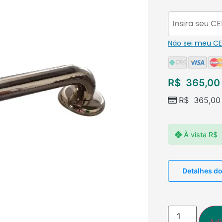
Não sei meu C
R$
365,00
R$
365,00
À vista
R$
Detalhes d
Adi