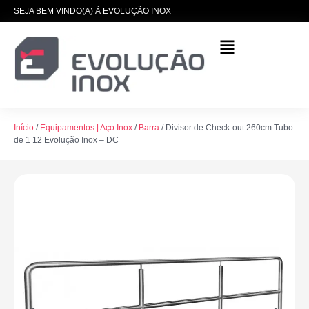
SEJA BEM VINDO(A) À EVOLUÇÃO INOX
Início
/
Equipamentos | Aço Inox
/
Barra
/ Divisor de Check-out 260cm Tubo
de 1 12 Evolução Inox – DC
Pia Aço Inox 304 |
100x60x90cm | Cuba
50x40x20cm | Evolução Inox
ML-CC20
R$
2.220,00
+
ADICIONAR