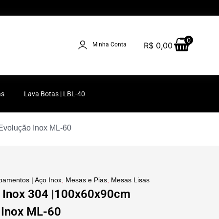
0
R$
0,00
Minha Conta
as
Lava Botas | LBL-40
Evolução Inox ML-60
pamentos | Aço Inox
,
Mesas e Pias
,
Mesas Lisas
 Inox 304 |100x60x90cm
 Inox ML-60