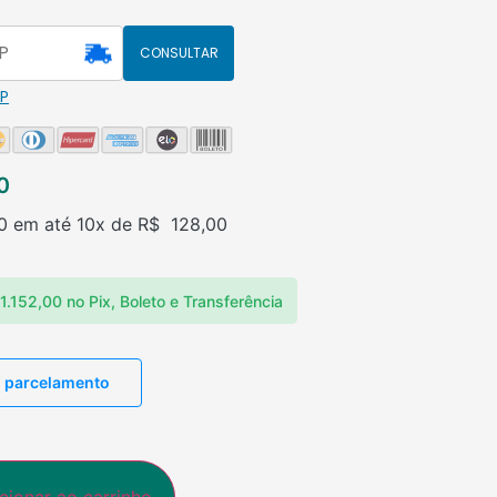
CONSULTAR
EP
0
0
em até 10x de
R$
128,00
1.152,00
no Pix, Boleto e Transferência
o parcelamento
cionar ao carrinho