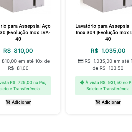
rio para Assepsia| Aço
Lavatório para Assepsia|
30 |Evolução Inox LVA-
Inox 304 |Evolução Inox 
40
40
R$
810,00
R$
1.035,00
810,00
em até 10x de
R$
1.035,00
em até 
R$
81,00
de
R$
103,50
vista
R$
729,00
no Pix,
À vista
R$
931,50
no P
oleto e Transferência
Boleto e Transferência
Adicionar
Adicionar