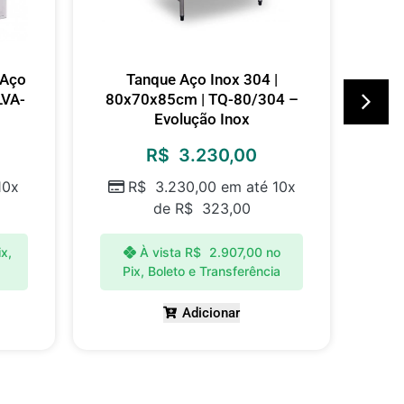
 Aço
Tanque Aço Inox 304 |
LVA-
80x70x85cm | TQ-80/304 –
80
Evolução Inox
R$
3.230,00
10x
R$
3.230,00
em até 10x
de
R$
323,00
ix,
À vista
R$
2.907,00
no
Pix, Boleto e Transferência
P
Adicionar