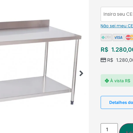
Não sei meu C
R$
1.280,0
R$
1.280,0
À vista
R$
Detalhes d
Adi