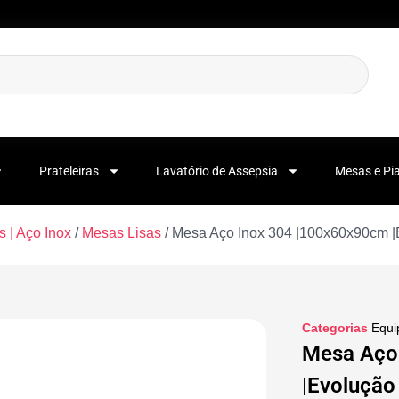
Prateleiras
Lavatório de Assepsia
Mesas e Pi
 | Aço Inox
/
Mesas Lisas
/ Mesa Aço Inox 304 |100x60x90cm |
Categorias
Equi
Mesa Aço
|Evolução