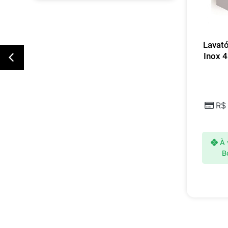
)
Lavató
ia
Inox 4
R$
x
À 
B