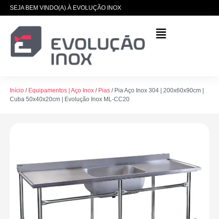
SEJA BEM VINDO(A) À EVOLUÇÃO INOX
Início
/
Equipamentos | Aço Inox
/
Pias
/ Pia Aço Inox 304 | 200x60x90cm |
Cuba 50x40x20cm | Evolução Inox ML-CC20
Porta Cestinho | Tubo 3/4" |
PCD - Evolução Inox
R$
320,00
+
ADICIONAR